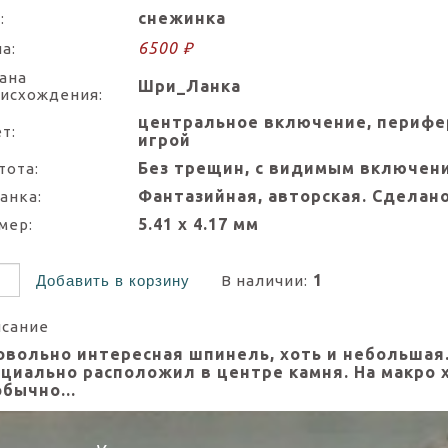
снежинка
:
6500 ₽
а:
ана
Шри_Ланка
исхождения:
центральное включение, перифер
т:
игрой
Без трещин, с видимым включен
тота:
Фантазийная, авторская. Сделано
анка:
5.41 х 4.17 мм
мер:
1
Добавить в корзину
В наличии:
сание
вольно интересная шпинель, хоть и небольшая.
ециально расположил в центре камня. На макро 
бычно...