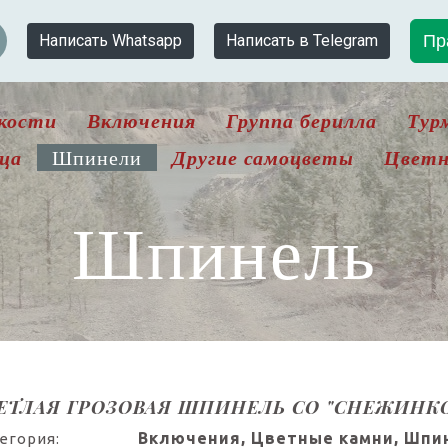
Пр
Написать Whatsapp
Написать в Telegram
кости
Включения
Группа берилла
Тур
рца
Другие самоцветы
Цветн
Шпинели
Шпинель
ЕТЛАЯ ГРОЗОВАЯ ШПИНЕЛЬ СО "СНЕЖИНКО
Включения, Цветные камни, Шпи
егория: