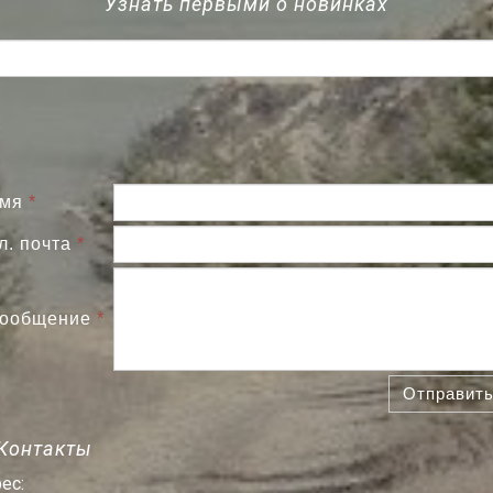
Узнать первыми о новинках
мя
*
л. почта
*
ообщение
*
Отправит
Контакты
ес: