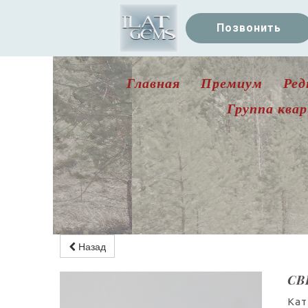
Позвонить
Главная
Премиум
Ред
Группа ква
Назад
СВ
Кат