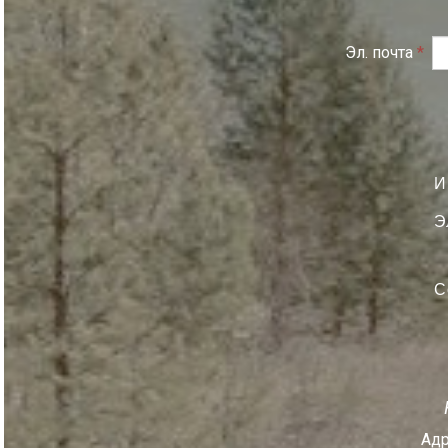
Эл. почта
*
И
Э
С
Адр