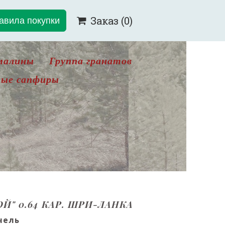
авила покупки
Заказ
(0)

малины
Группа гранатов
ые сапфиры
Й" 0.64 КАР. ШРИ-ЛАНКА
нель