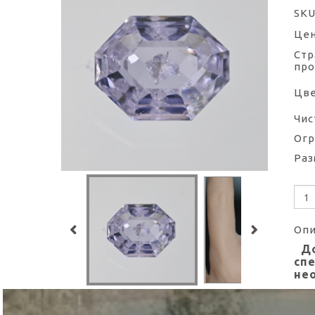
SKU
Цен
Стр
про
Цве
Чис
Огр
Раз
Опи
До
сп
нео