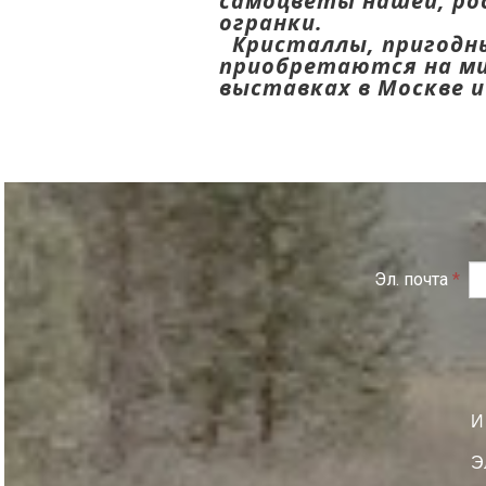
самоцветы нашей, ро
огранки.
Кристаллы, пригодны
приобретаются на ми
выставках в Москве 
Эл. почта
*
И
Э