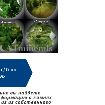
 / блог
нях
ице вы найдете
нформацию о камнях
 из из собственного