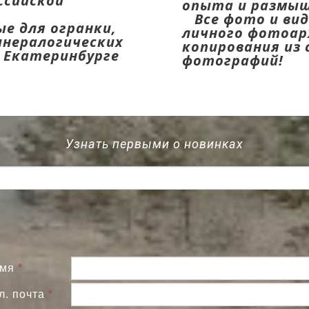
ссийской
опыта и размыш
Все фото и вид
е для огранки,
личного фотоар
нералогических
копирования из 
и Екатеринбурге
фотографий!
Узнать первыми о новинках
мя
*
л. почта
*