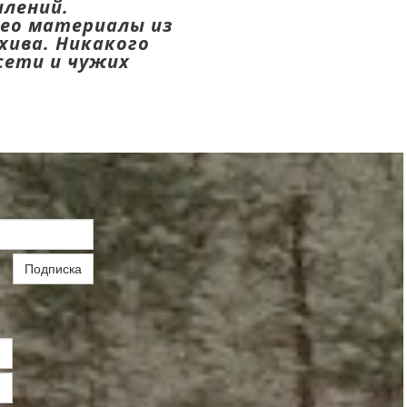
лений.
ео материалы из
хива. Никакого
сети и чужих
Подписка