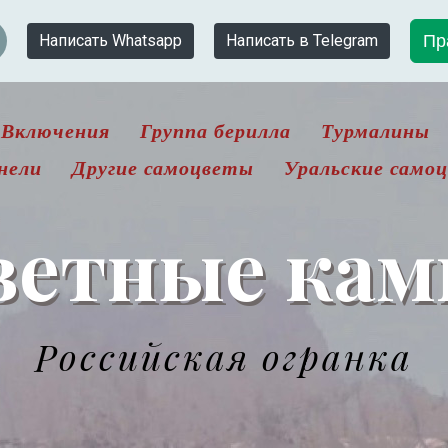
Пр
Написать Whatsapp
Написать в Telegram
Включения
Группа берилла
Турмалины
нели
Другие самоцветы
Уральские само
ветные кам
Российская огранка