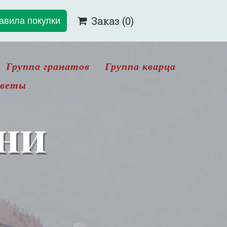
авила покупки
Заказ
(0)

Группа гранатов
Группа кварца
цветы
ни