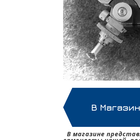
В Магази
В магазине предста