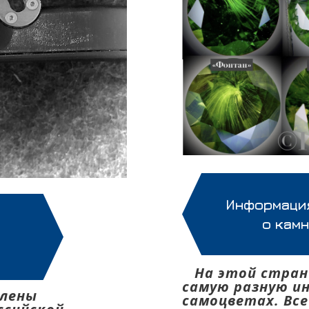
Информация
о кам
н
На этой стран
самую разную и
влены
самоцветах. Все