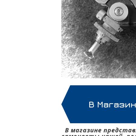
В Магази
В магазине предста