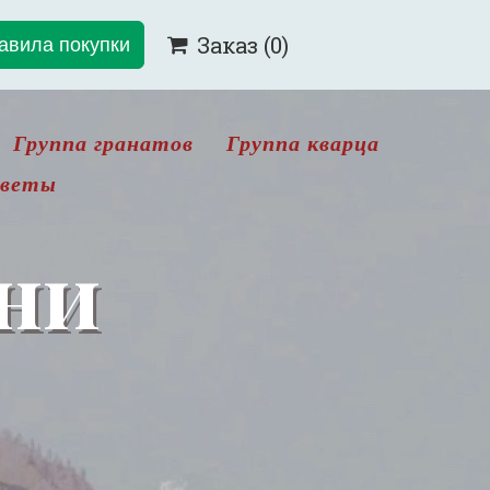
авила покупки
Заказ
(0)

Группа гранатов
Группа кварца
цветы
ни