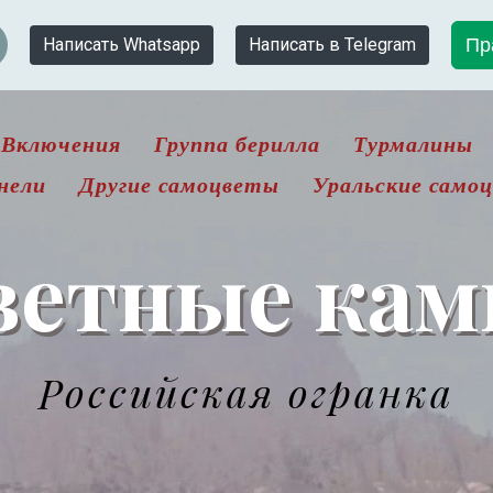
Пр
Написать Whatsapp
Написать в Telegram
Включения
Группа берилла
Турмалины
нели
Другие самоцветы
Уральские само
ветные кам
Российская огранка