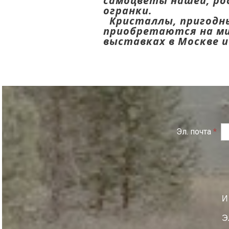
самоцветы нашей, ро
огранки.
Кристаллы, пригодны
приобретаются на ми
выставках в Москве 
Эл. почта
*
И
Э