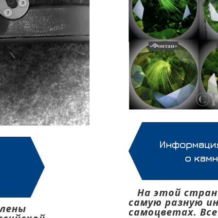
Информация
о кам
н
На этой стран
самую разную и
влены
самоцветах. Все