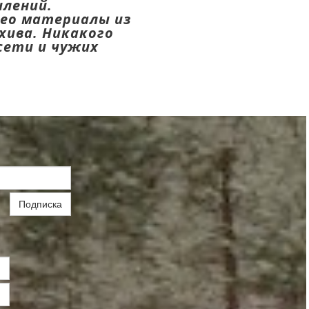
лений.
ео материалы из
хива. Никакого
сети и чужих
Подписка