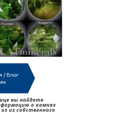
 / блог
нях
ице вы найдете
нформацию о камнях
 из из собственного