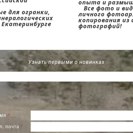
ссийской
опыта и размыш
Все фото и вид
е для огранки,
личного фотоар
нералогических
копирования из 
и Екатеринбурге
фотографий!
Узнать первыми о новинках
мя
*
л. почта
*