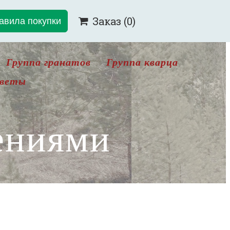
авила покупки
Заказ
(0)

Группа гранатов
Группа кварца
цветы
ениями