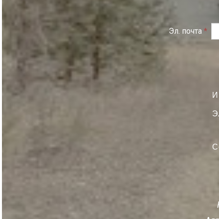
Эл. почта
*
И
Э
С