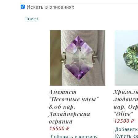
Искать в описаниях
Поиск
Аметист
Хризол
"Песочные часы"
людвиги
8.06 кар.
кар. Ог
Дизайнерская
"Olive"
огранка
12500 ₽
16500 ₽
Добавить
Купить с
Добавить в корзину