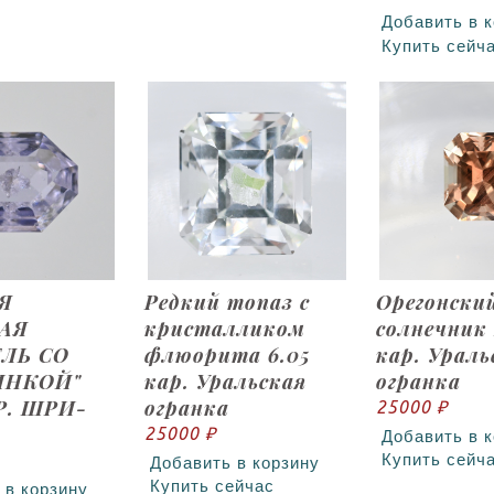
Добавить в 
Купить сейч
Я
Редкий топаз с
Орегонски
АЯ
кристалликом
солнечник 
ЛЬ СО
флюорита 6.05
кар. Ураль
ИНКОЙ"
кар. Уральская
огранка
Р. ШРИ-
огранка
25000 ₽
25000 ₽
Добавить в 
Купить сейч
Добавить в корзину
Купить сейчас
 в корзину