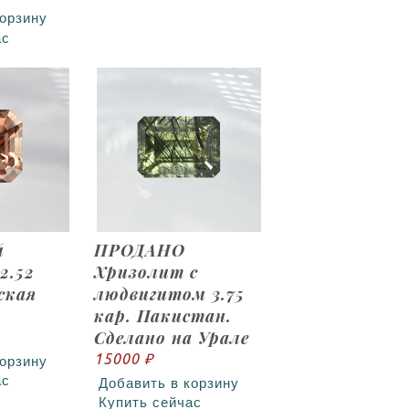
корзину
ас
й
ПРОДАНО
2.52
Хризолит с
ская
людвигитом 3.75
кар. Пакистан.
Сделано на Урале
15000 ₽
корзину
ас
Добавить в корзину
Купить сейчас