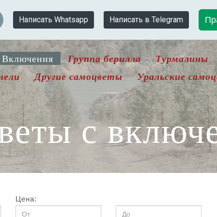
Пр
Написать Whatsapp
Написать в Telegram
Группа берилла
Турмалины
Включения
нели
Другие самоцветы
Уральские само
веты с включ
Цена: