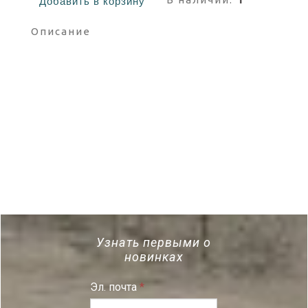
Добавить в корзину
Описание
Сейчас, именно уральские
аквамарины встречаются лишь на
малышевском месторождении, и
для малышевских камней это
хорошая чистота, несмотря на
видимые вуальки. Этот берилл без
облагораживания т.е. без пропитки
(без заполнения маслом или
смолой). Все фото сделаны днем, в
тени. Видео - в тени и под лампой
Огранка классическая изумрудная,
как принято на Урале. Стоимость
указана из расчета примерно 50
долл за карат
Узнать первыми о
новинках
Эл. почта
*