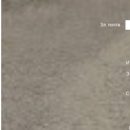
Эл. почта
*
И
Э
С