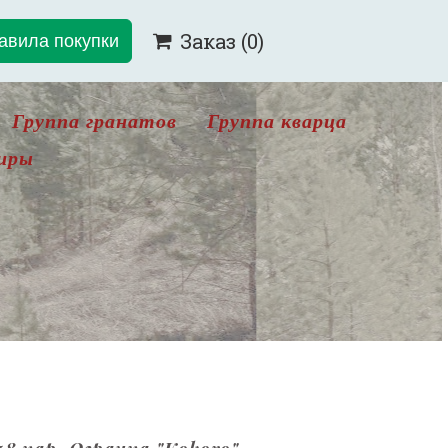
авила покупки
Заказ
(0)

Группа гранатов
Группа кварца
иры