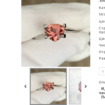
Аб
Ка
SKU
Це
Ст
пр
Цв
Чис
Ог
Ра
Оп
Ид
чи
По