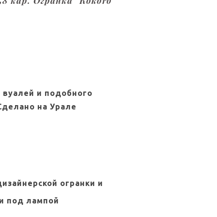
8 кар. Огранка "Kokoro"
 вуалей и подобного
Сделано на Урале
изайнерской огранки и
и под лампой