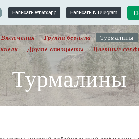
Пр
Написать Whatsapp
Написать в Telegram
Включения
Группа берилла
Турмалины
инели
Другие самоцветы
Цветные сапф
Турмалины