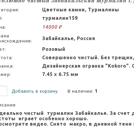
солютно чистый забайкальский турмалин 1.5
Цветные камни, Турмалины
тегория:
турмалин159
:
14000 ₽
на:
рана
Забайкалье, Россия
оисхождения:
Розовый
ет:
Совершенно чистый. Без трещин,
тота:
Дизайнерская огранка "Kokoro". 
ранка:
7.45 х 6.75 мм
змер:
1
Добавить в корзину
В наличии:
исание
еально чистый турмалин Забайкалья. За счет д
стоты играет особенно хорошо.
смотрите видео. Снято макро, в дневной тени 