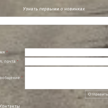
Узнать первыми о новинках
мя
*
л. почта
*
ообщение
*
Отправит
Контакты