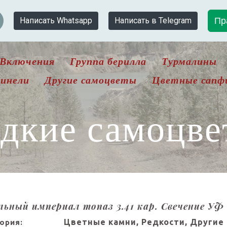
Пр
Написать Whatsapp
Написать в Telegram
Включения
Группа берилла
Турмалины
инели
Другие самоцветы
Цветные сапф
едкие самоцве
льный империал топаз 3.41 кар. Свечение УФ
Цветные камни, Редкости, Другие
ория: