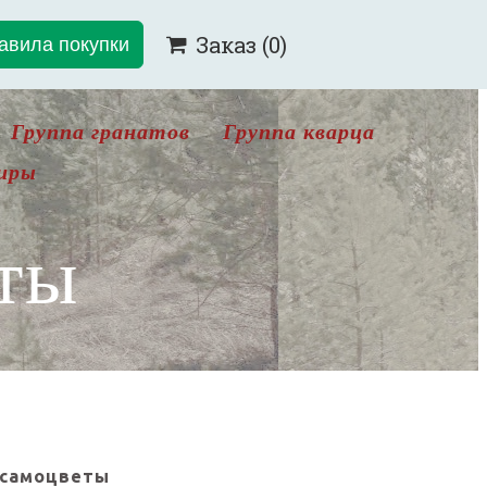
авила покупки
Заказ
(0)

Группа гранатов
Группа кварца
иры
ты
 самоцветы