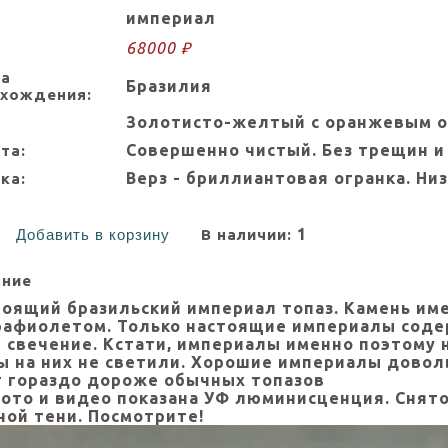
империал
68000 ₽
на
Бразилия
схождения:
Золотисто-желтый с оранжевым 
Совершенно чистый. Без трещин и
та:
Верз - бриллиантовая огранка. Низ
ка:
1
Добавить в корзину
В наличии:
ание
оящий бразильский империал топаз. Камень име
рафиолетом. Только настоящие империалы содер
е свечение. Кстати, империалы именно поэтому 
ы на них не светили. Хорошие империалы доволь
т гораздо дороже обычных топазов
ото и видео показана УФ люминисценция. Снято
ной тени. Посмотрите!