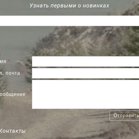
Узнать первыми о новинках
мя
*
л. почта
*
ообщение
*
Отправит
Контакты