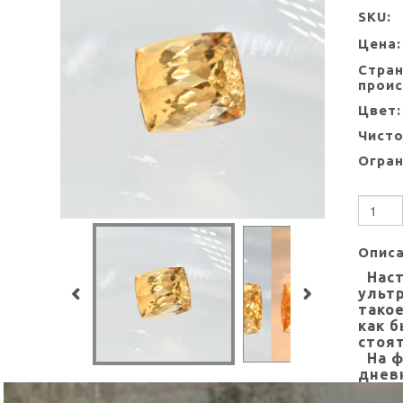
SKU:
Цена:
Стра
прои
Цвет:
Чисто
Огран
Опис
Наст
ульт
тако
как б
стоя
На ф
днев