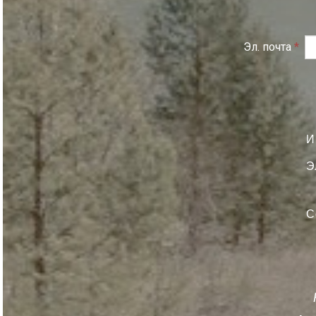
Эл. почта
*
И
Э
С