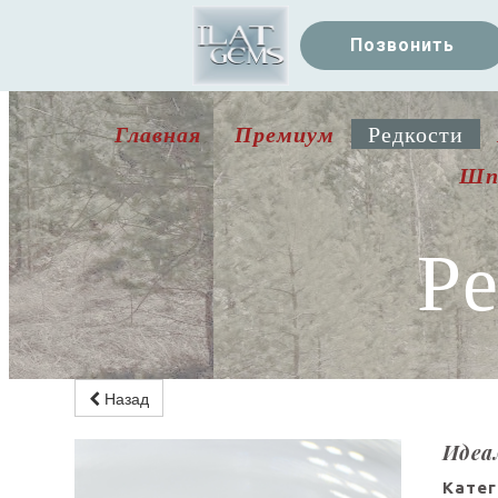
Позвонить
Главная
Премиум
Редкости
Шп
Р
Назад
Идеа
Катег