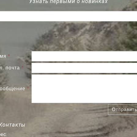
Узнать первыми о новинках
мя
*
л. почта
*
ообщение
*
Отправит
Контакты
ес: