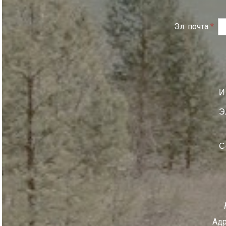
Эл. почта
*
И
Э
С
Адр