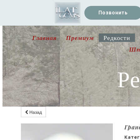
Позвонить
Главная
Премиум
Редкости
Шп
Р
Назад
Гран
Катег