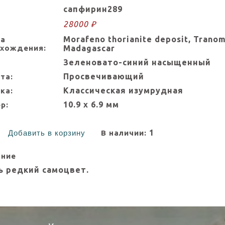
сапфирин289
28000 ₽
Morafeno thorianite deposit, Tranom
на
схождения:
Madagascar
Зеленовато-синий насыщенный
Просвечивающий
та:
Классическая изумрудная
ка:
10.9 х 6.9 мм
р:
1
Добавить в корзину
В наличии:
ание
ь редкий самоцвет.