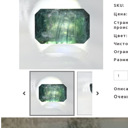
SKU:
Цена:
Стра
прои
Цвет:
Чисто
Огран
Разме
Опис
Очен