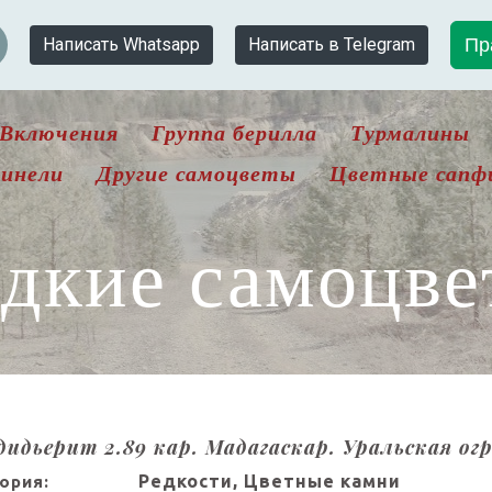
Пр
Написать Whatsapp
Написать в Telegram
Включения
Группа берилла
Турмалины
инели
Другие самоцветы
Цветные сапф
едкие самоцве
дидьерит 2.89 кар. Мадагаскар. Уральская ог
Редкости, Цветные камни
ория: