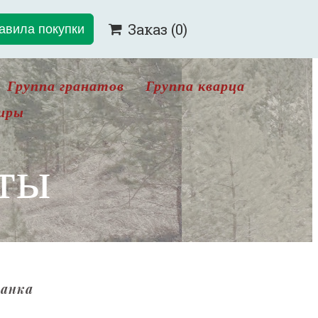
авила покупки
Заказ
(0)

Группа гранатов
Группа кварца
иры
ты
ранка