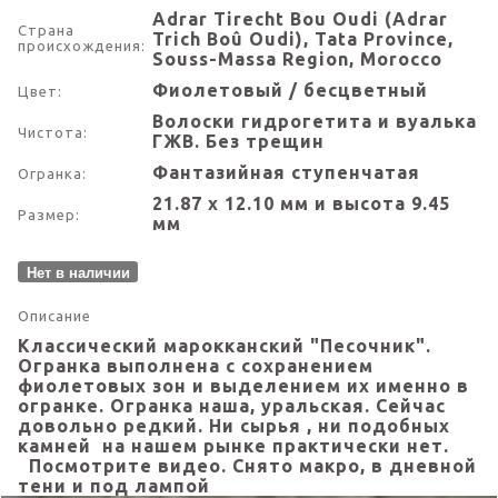
Adrar Tirecht Bou Oudi (Adrar
Страна
Trich Boû Oudi), Tata Province,
происхождения:
Souss-Massa Region, Morocco
Фиолетовый / бесцветный
Цвет:
Волоски гидрогетита и вуалька
Чистота:
ГЖВ. Без трещин
Фантазийная ступенчатая
Огранка:
21.87 х 12.10 мм и высота 9.45
Размер:
мм
Нет в наличии
Описание
Классический марокканский "Песочник".
Огранка выполнена с сохранением
фиолетовых зон и выделением их именно в
огранке. Огранка наша, уральская. Сейчас
довольно редкий. Ни сырья , ни подобных
камней на нашем рынке практически нет.
Посмотрите видео. Снято макро, в дневной
тени и под лампой