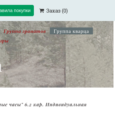
авила покупки
Заказ
(0)

Группа гранатов
Группа кварца
иры
а
 часы" 6.2 кар. Индивидуальная