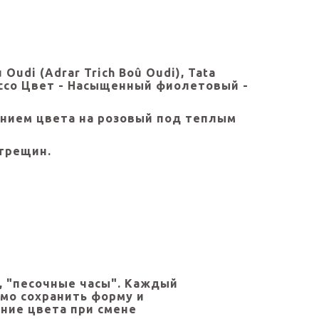
Oudi (Adrar Trich Boû Oudi), Tata
rocco Цвет - Насыщенный фиолетовый -
нием цвета на розовый под теплым
 трещин.
, "песочные часы". Каждый
имо сохранить форму и
ение цвета при смене