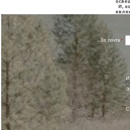
осве
И, к
явля
Эл. почта
*
И
Э
С