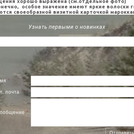
щения хорошо выражена (см.отдельное фото)
онечно, особое значение имеют яркие волоски 
ются своеобразной визитной карточкой марокка
Узнать первыми о новинках
мя
*
л. почта
*
ообщение
*
Отправит