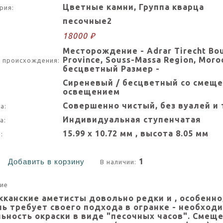
Цветные камни, Группа кварца
рия:
песочные2
18000 ₽
Месторождение - Adrar Tirecht Bou 
Province, Souss-Massa Region, Mo
 происхождения:
бесцветный Размер -
Сиреневый / бесцветный со смеще
освещением
Совершенно чистый, без вуалей и
а:
Индивидуальная ступенчатая
а:
15.99 х 10.72 мм , высота 8.05 мм
:
1
Добавить в корзину
В наличии:
ие
кканские аметисты довольно редки и , особенно
нь требует своего подхода в огранке - необход
ьность окраски в виде "песочных часов". Смещ