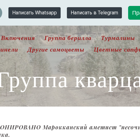
Пр
Написать Whatsapp
Написать в Telegram
Включения
Группа берилла
Турмалины
инели
Другие самоцветы
Цветные сапф
Группа кварц
ОНИРОВАНО Марокканский аметист "песочные
нка.