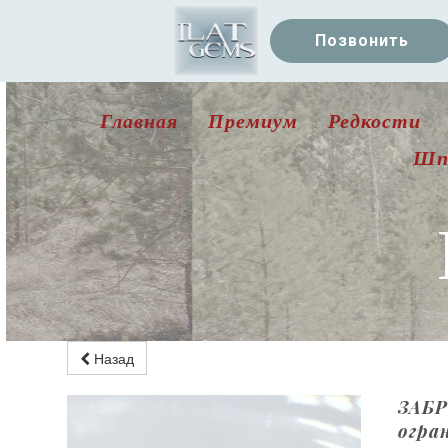
Позвонить
Главная
Премиум
Редкости
Шп
Назад
ЗАБР
огра