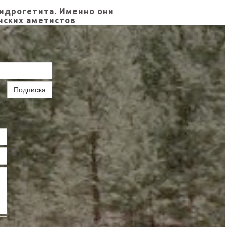
гидрогетита. Именно они
нских аметистов
Подписка
ь