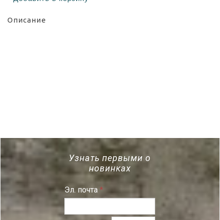
Описание
Сейчас, именно уральские аквамарины
встречаются лишь на малышевском
месторождении, и для малышевских
камней это хорошая чистота, несмотря на
видимые вуальки. Этот берилл без
облагораживания т.е. без пропитки (без
заполнения маслом или смолой). Все
фото сделаны днем, в тени. Видео - в
тени и под лампой Огранка классическая
изумрудная, как принято на Урале.
Стоимость указана из расчета примерно
50 долл за карат
Узнать первыми о
новинках
Эл. почта
*