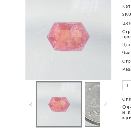
Кат
SKU
Цен
Стр
про
Цве
Чис
Огр
Раз
Опи
Оч
и 
кр