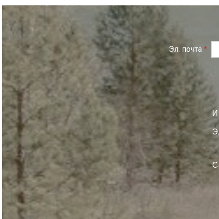
Эл. почта
*
И
Э
С