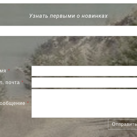
Узнать первыми о новинках
мя
*
л. почта
*
ообщение
*
Отправит