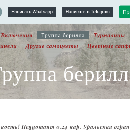
Пр
Написать Whatsapp
Написать в Telegram
Включения
Турмалины
Группа берилла
инели
Другие самоцветы
Цветные сапф
Группа берилл
дкость! Пеццотаит 0.24 кар. Уральская огра