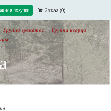
авила покупки
Заказ
(0)

Группа гранатов
Группа кварца
иры
а
нка