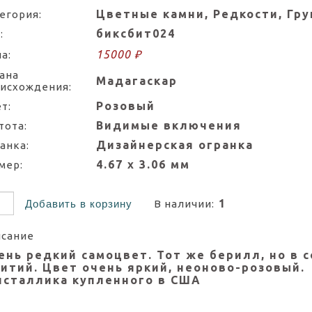
Цветные камни, Редкости, Гр
егория:
биксбит024
:
15000 ₽
а:
ана
Мадагаскар
исхождения:
Розовый
т:
Видимые включения
тота:
Дизайнерская огранка
анка:
4.67 х 3.06 мм
мер:
1
Добавить в корзину
В наличии:
сание
ень редкий самоцвет. Тот же берилл, но в 
литий. Цвет очень яркий, неоново-розовый.
исталлика купленного в США