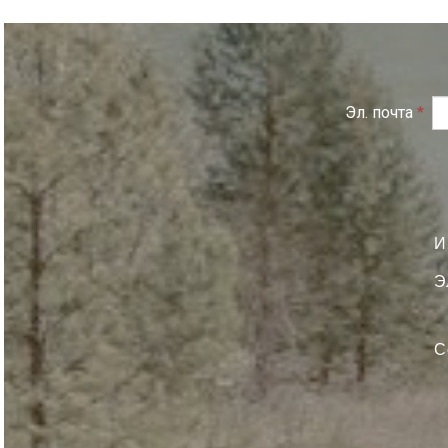
Эл. почта
*
И
Э
С