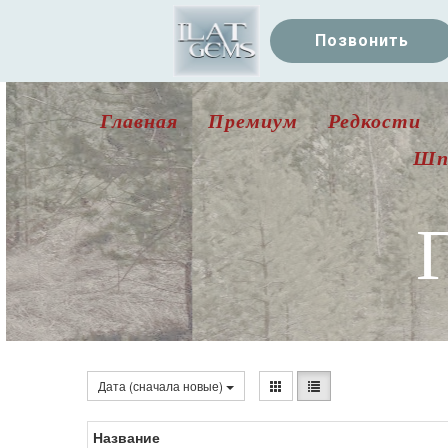
Позвонить
Главная
Премиум
Редкости
Шп
Дата (сначала новые)
Название