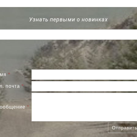
Узнать первыми о новинках
мя
*
л. почта
*
ообщение
*
Отправит