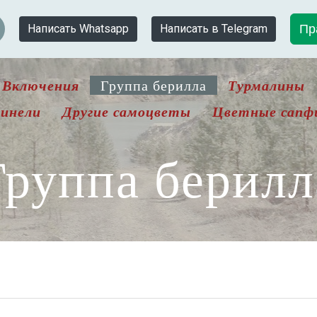
Пр
Написать Whatsapp
Написать в Telegram
Включения
Турмалины
Группа берилла
инели
Другие самоцветы
Цветные сапф
Группа берилл