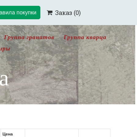
авила покупки
Заказ
(0)

Группа гранатов
Группа кварца
иры
а
Цена